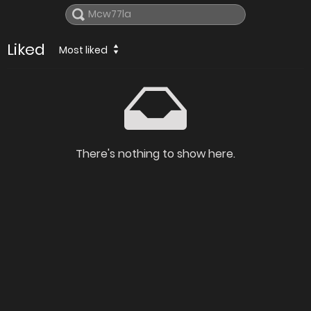
Liked
Most liked
There's nothing to show here.