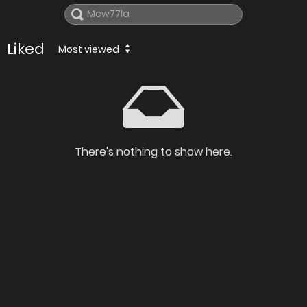
Liked
Most viewed
There's nothing to show here.