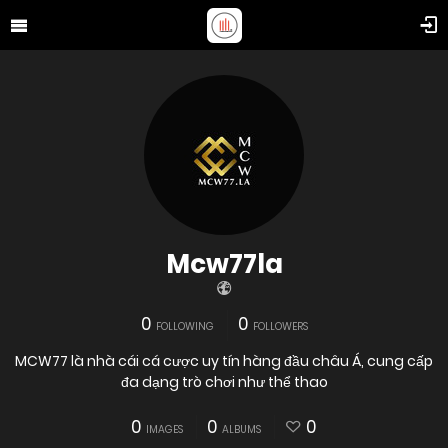
Mcw77la
0
0
FOLLOWING
FOLLOWERS
MCW77 là nhà cái cá cược uy tín hàng đầu châu Á, cung cấp
đa dạng trò chơi như thể thao
0
0
0
IMAGES
ALBUMS