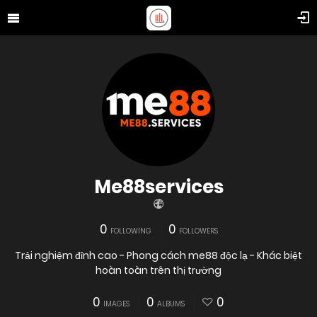
Me88services
0
0
FOLLOWING
FOLLOWERS
Trải nghiệm đỉnh cao - Phong cách me88 độc lạ - Khác biệt
hoàn toàn trên thị trường
0
0
0
IMAGES
ALBUMS