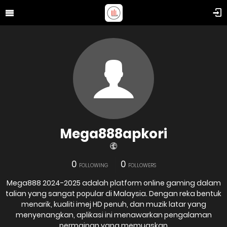
Mega888apkori
0
0
FOLLOWING
FOLLOWERS
Mega888 2024-2025 adalah platform online gaming dalam
talian yang sangat popular di Malaysia. Dengan reka bentuk
menarik, kualiti imej HD penuh, dan muzik latar yang
menyenangkan, aplikasi ini menawarkan pengalaman
permainan yang memuaskan