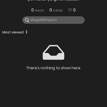
0
0
0
IMAGES
ALBUMS
Most viewed
There's nothing to show here.