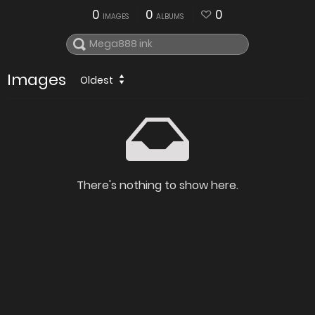
0
0
0
IMAGES
ALBUMS
Images
Oldest
There's nothing to show here.