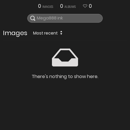
0
0
0
IMAGES
ALBUMS
Images
Most recent
There's nothing to show here.