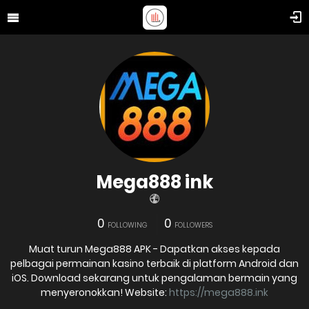
Mega888 ink
0
0
FOLLOWING
FOLLOWERS
Muat turun Mega888 APK - Dapatkan akses kepada
pelbagai permainan kasino terbaik di platform Android dan
iOS. Download sekarang untuk pengalaman bermain yang
menyeronokkan! Website:
https://mega888.ink