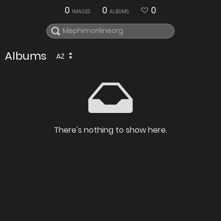
0
0
0
IMAGES
ALBUMS
Albums
AZ
There's nothing to show here.