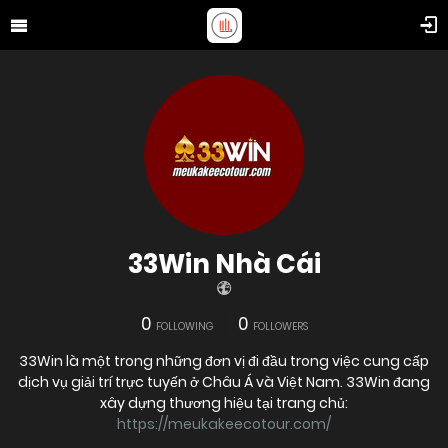
33Win Nhà Cái
0
0
FOLLOWING
FOLLOWERS
33Win là một trong những đơn vị đi đầu trong việc cung cấp
dịch vụ giải trí trực tuyến ở Châu Á và Việt Nam. 33Win đang
xây dựng thương hiệu tại trang chủ:
https://meukakeecotour.com/