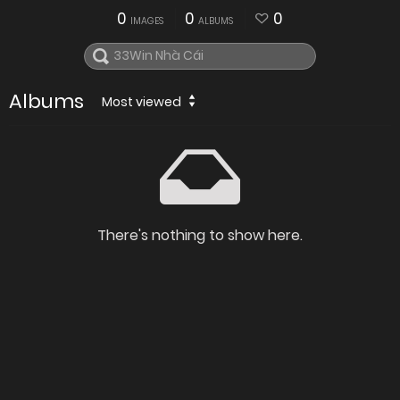
0
0
0
IMAGES
ALBUMS
Albums
Most viewed
There's nothing to show here.