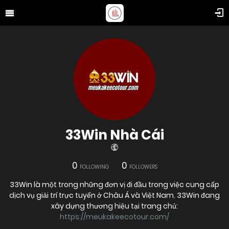
33Win Nhà Cái
0
0
FOLLOWING
FOLLOWERS
33Win là một trong những đơn vị đi đầu trong việc cung cấp
dịch vụ giải trí trực tuyến ở Châu Á và Việt Nam. 33Win đang
xây dựng thương hiệu tại trang chủ:
https://meukakeecotour.com/