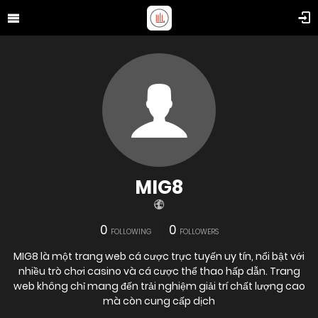
MIG8
0
0
FOLLOWING
FOLLOWERS
MIG8 là một trang web cá cược trực tuyến uy tín, nổi bật với
nhiều trò chơi casino và cá cược thể thao hấp dẫn. Trang
web không chỉ mang đến trải nghiệm giải trí chất lượng cao
mà còn cung cấp dịch