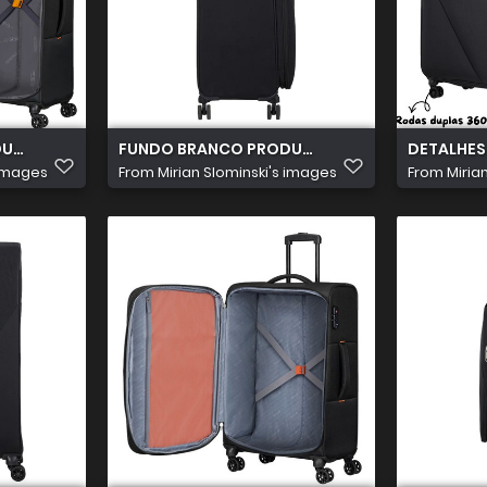
TOS 2026 08 05T103032.019
FUNDO BRANCO PRODUTOS 2026 08 05T103116
DETALHES
 images
From
Mirian Slominski's images
From
Miria