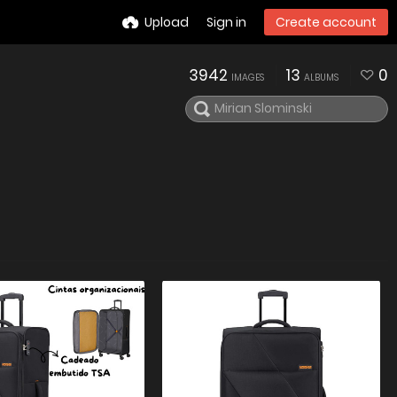
Upload
Sign in
Create account
3942
13
0
IMAGES
ALBUMS