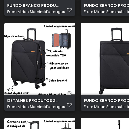
FUNDO BRANCO PRODUTOS 2026 08 05T102926.031
FUNDO BRANCO PROD
From
Mirian Slominski's images
From
Mirian Slominski's
DETALHES PRODUTOS 2026 08 05T181850.433
FUNDO BRANCO PRODU
From
Mirian Slominski's images
From
Mirian Slominski's