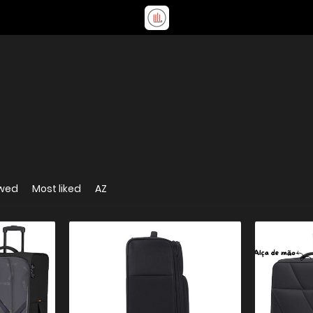
ewed
Most liked
AZ