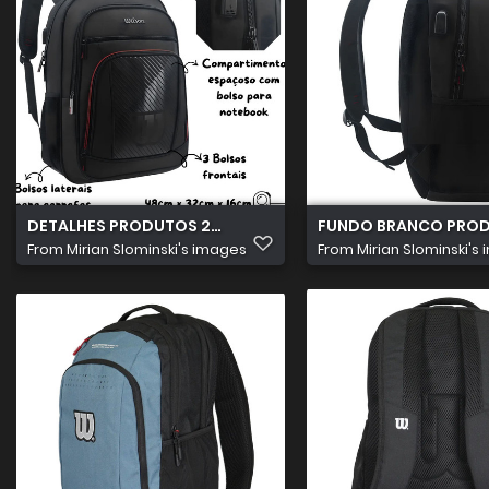
DETALHES PRODUTOS 2026 07 15T160443.887
FUNDO BRANCO PRODU
From
Mirian Slominski's images
From
Mirian Slominski's