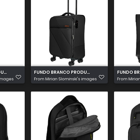
UTOS 2026 08 05T104004.056
FUNDO BRANCO PRODUTOS 2026 08 05T10382
FUNDO BR
 images
From
Mirian Slominski's images
From
Miria