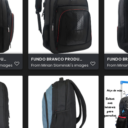
TOS 2026 07 15T154543.541
FUNDO BRANCO PRODUTOS 2026 07 15T154028
FUNDO BR
 images
From
Mirian Slominski's images
From
Miria