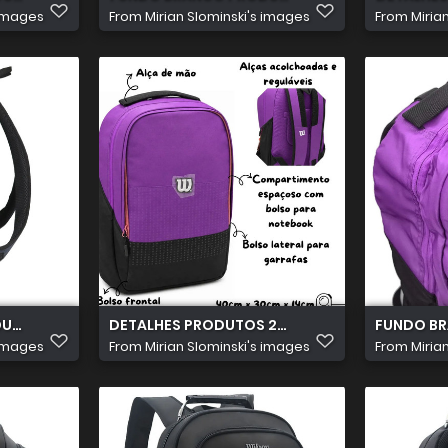
 images
From
Mirian Slominski's images
From
Miria
TOS 2026 07 15T184358.542
DETALHES PRODUTOS 2026 07 15T183804.004
FUNDO BR
 images
From
Mirian Slominski's images
From
Miria