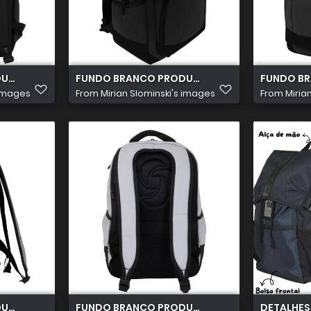
TOS 2026 08 05T172115.414
FUNDO BRANCO PRODUTOS 2026 08 05T17205
FUNDO BR
 images
From
Mirian Slominski's images
From
Miria
TOS 2026 08 05T104716.033
FUNDO BRANCO PRODUTOS 2026 08 05T171828
DETALHES