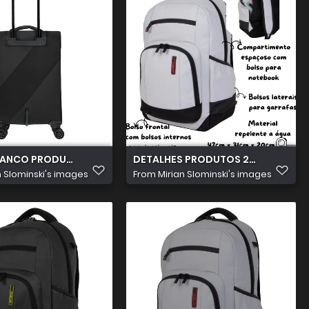
3.055
ANCO PRODUTOS 2026 08 05T103852.111
DETALHES PRODUTOS 2026 08 05T1
n Slominski's images
From
Mirian Slominski's images