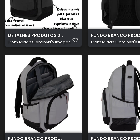
DETALHES PRODUTOS 2026 08 05T172352.111
FUNDO BRANCO PRODU
From
Mirian Slominski's images
From
Mirian Slominski's
FUNDO BRANCO PRODUTOS 2026 08 05T104631.405
FUNDO BRANCO PRODU