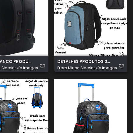
.579
ANCO PRODUTOS 2026 07 15T154654.586
DETALHES PRODUTOS 2026 07 15T1
n Slominski's images
From
Mirian Slominski's images