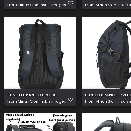
From
Mirian Slominski's images
From
Mirian Slominski's
FUNDO BRANCO PRODUTOS 2026 07 15T184425.455
FUNDO BRANCO PRODU
From
Mirian Slominski's images
From
Mirian Slominski's