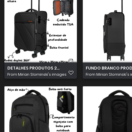
DETALHES PRODUTOS 2026 08 05T175307.873
FUNDO BRANCO PROD
From
Mirian Slominski's images
From
Mirian Slominski's