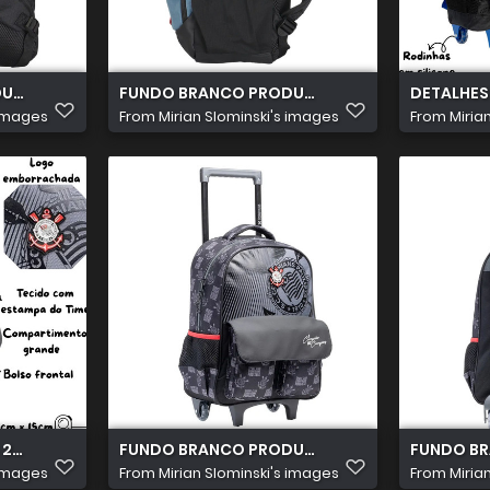
TOS 2026 07 15T151817.478
FUNDO BRANCO PRODUTOS 2026 07 15T151700
DETALHES
 images
From
Mirian Slominski's images
From
Miria
026 07 07T211218.132
FUNDO BRANCO PRODUTOS 2026 07 07T203115
FUNDO BR
 images
From
Mirian Slominski's images
From
Miria