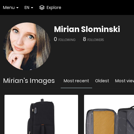
Menu
EN
Explore
Mirian Slominski
0
8
FOLLOWING
FOLLOWERS
Mirian's Images
Most recent
Oldest
Most vi