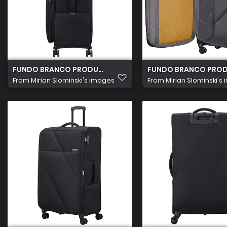
FUNDO BRANCO PRODUTOS 2026 08 05T103054.011
FUNDO BRANCO PRODU
From
Mirian Slominski's images
From
Mirian Slominski's