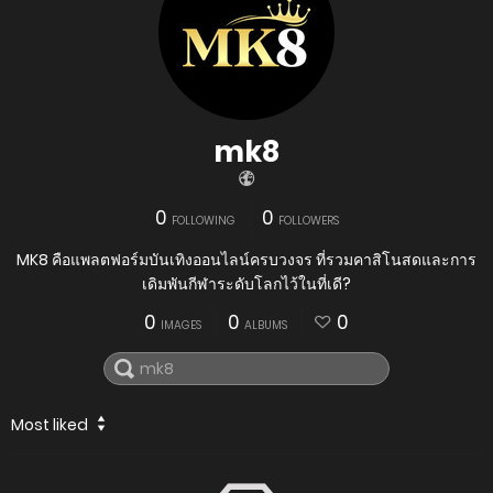
mk8
0
0
FOLLOWING
FOLLOWERS
MK8 คือแพลตฟอร์มบันเทิงออนไลน์ครบวงจร ที่รวมคาสิโนสดและการ
เดิมพันกีฬาระดับโลกไว้ในที่เดี?
0
0
0
IMAGES
ALBUMS
Most liked