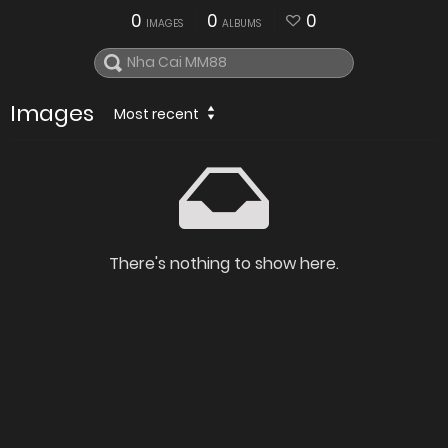
0
0
0
IMAGES
ALBUMS
Images
Most recent
There's nothing to show here.