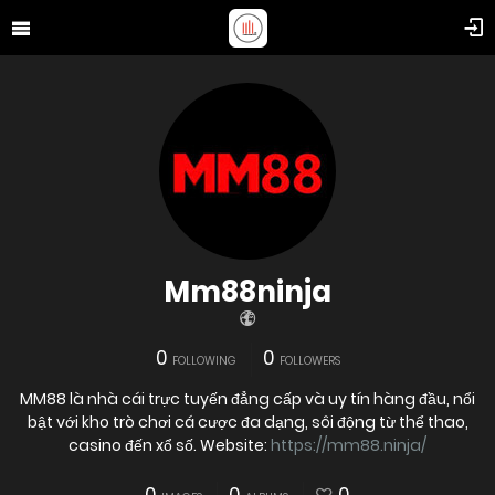
Mm88ninja
0
0
FOLLOWING
FOLLOWERS
MM88 là nhà cái trực tuyến đẳng cấp và uy tín hàng đầu, nổi
bật với kho trò chơi cá cược đa dạng, sôi động từ thể thao,
casino đến xổ số. Website:
https://mm88.ninja/