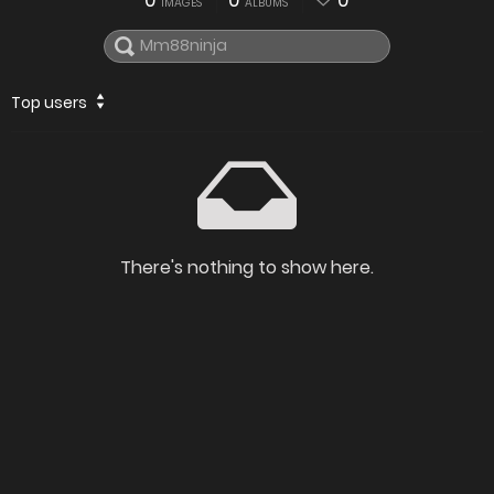
0
0
0
IMAGES
ALBUMS
Top users
There's nothing to show here.