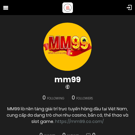
mm99
0
0
FOLLOWING
FOLLOWERS
MM99 là nền tảng giải trí trực tuyến hàng đầu tại Việt Nam,
cung cấp đa dạng trò chơi như casino, bắn cá, thể thao và
slot game.
https://mm99.co.com/