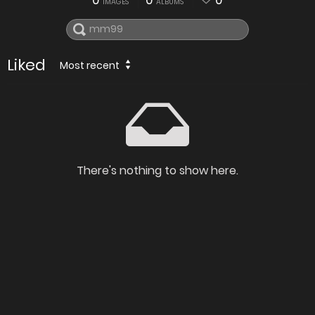
0
0
0
IMAGES
ALBUMS
Liked
Most recent
There's nothing to show here.