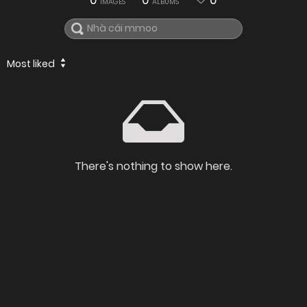
0
0
0
IMAGES
ALBUMS
Most liked
There's nothing to show here.