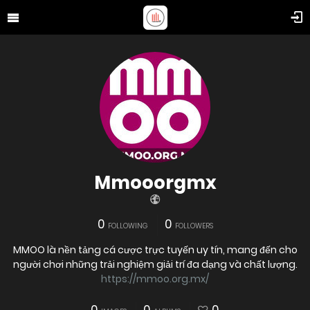
Mmooorgmx
0
0
FOLLOWING
FOLLOWERS
MMOO là nền tảng cá cược trực tuyến uy tín, mang đến cho
người chơi những trải nghiệm giải trí đa dạng và chất lượng.
https://mmoo.org.mx/