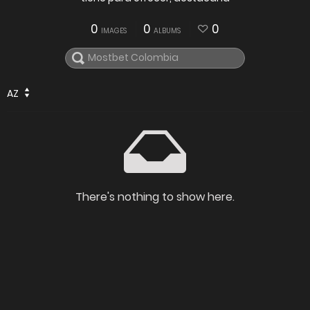
0
0
0
IMAGES
ALBUMS
AZ
There's nothing to show here.