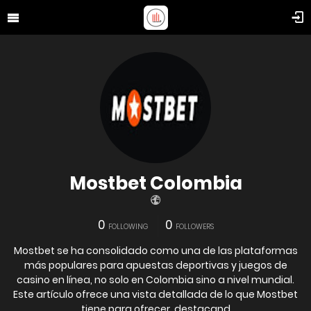
Mostbet Colombia
0
0
FOLLOWING
FOLLOWERS
Mostbet se ha consolidado como una de las plataformas
más populares para apuestas deportivas y juegos de
casino en línea, no solo en Colombia sino a nivel mundial.
Este artículo ofrece una vista detallada de lo que Mostbet
tiene para ofrecer, destacand