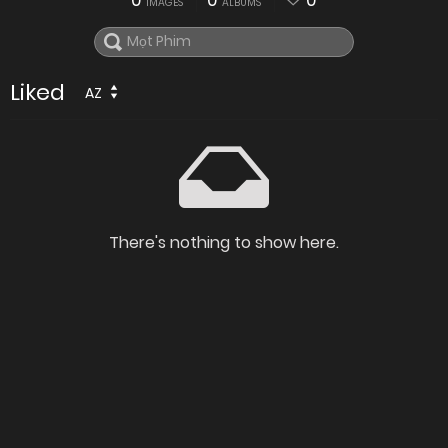
0
0
0
IMAGES
ALBUMS
Liked
AZ
There's nothing to show here.