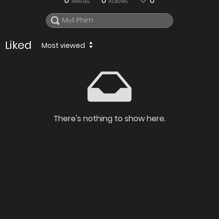
0
0
0
IMAGES
ALBUMS
Liked
Most viewed
There's nothing to show here.