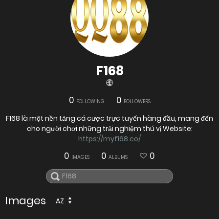
F168
0
0
FOLLOWING
FOLLOWERS
F168 là một nền tảng cá cược trực tuyến hàng đầu, mang đến
cho người chơi những trải nghiệm thú vị Website:
https://myf168.co/
0
0
0
IMAGES
ALBUMS
Images
AZ