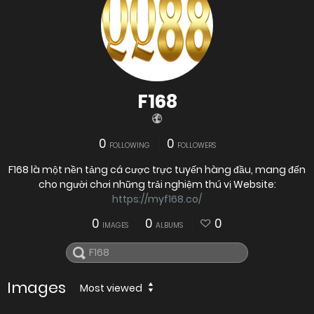
F168
0
0
FOLLOWING
FOLLOWERS
F168 là một nền tảng cá cược trực tuyến hàng đầu, mang đến
cho người chơi những trải nghiệm thú vị Website:
https://myf168.co/
0
0
0
IMAGES
ALBUMS
Images
Most viewed