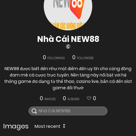
Nhà Cái NEW88
0
0
FOLLOWING
FOLLOWERS
NEW88 được biết đến như một điểm đến uy tín cho cộng đồng
đam mê cá cược trực tuyến. Nền tảng này nổi bật với hệ
thống game đa dạng từ thể thao, casino live, bắn cá đến slot
game đổi thưở
0
0
0
IMAGES
ALBUMS
Images
Most recent