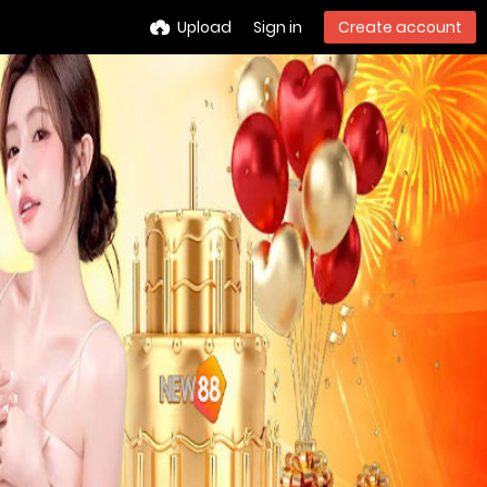
Upload
Sign in
Create account