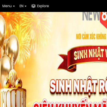
Menu
EN
Explore