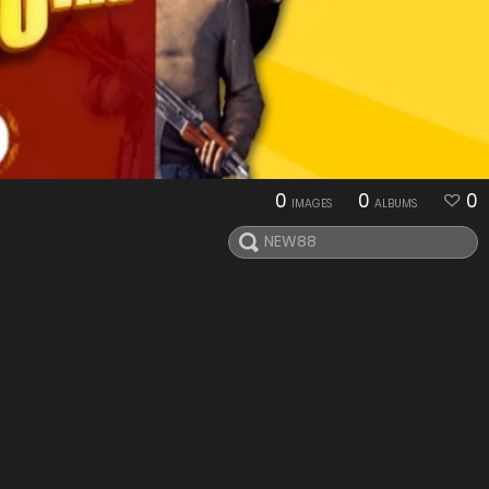
0
0
0
IMAGES
ALBUMS