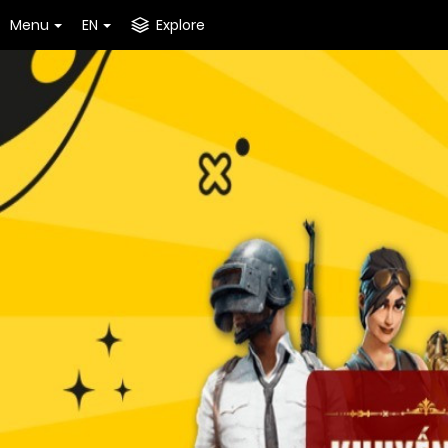
Menu
EN
Explore