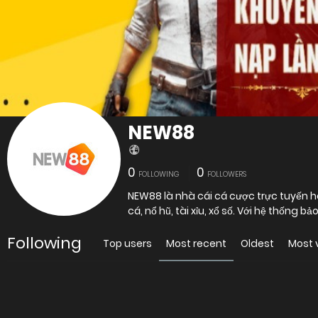
NEW88
0
0
FOLLOWING
FOLLOWERS
NEW88 là nhà cái cá cược trực tuyến hà
cá, nổ hũ, tài xỉu, xổ số. Với hệ thống bả
Following
Top users
Most recent
Oldest
Most 