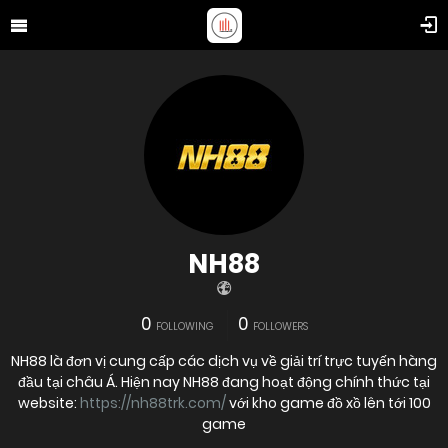
NH88
0
0
FOLLOWING
FOLLOWERS
NH88 là đơn vị cung cấp các dịch vụ về giải trí trực tuyến hàng
đầu tại châu Á. Hiện nay NH88 đang hoạt động chính thức tại
website:
https://nh88trk.com/
với kho game đồ xồ lên tới 100
game