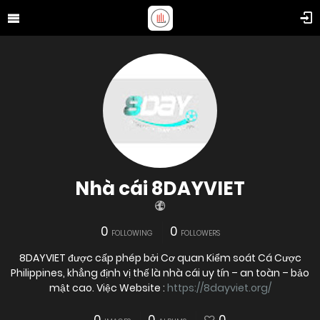
Nhà cái 8DAYVIET
0
0
FOLLOWING
FOLLOWERS
8DAYVIET được cấp phép bởi Cơ quan Kiểm soát Cá Cược
Philippines, khẳng định vị thế là nhà cái uy tín – an toàn – bảo
mật cao. Việc Website :
https://8dayviet.org/