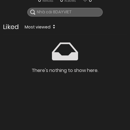
0
0
0
IMAGES
ALBUMS
Liked
Most viewed
There's nothing to show here.