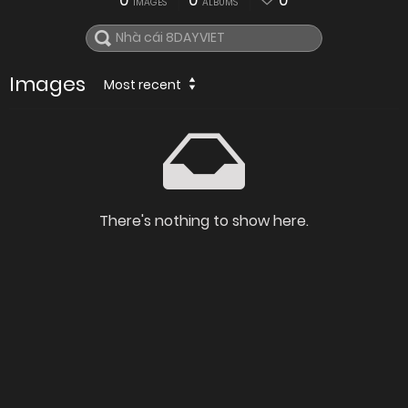
0
0
0
IMAGES
ALBUMS
Images
Most recent
There's nothing to show here.