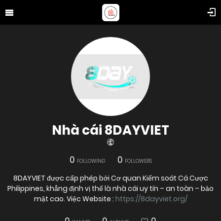
Nhà cái 8DAYVIET
0
0
FOLLOWING
FOLLOWERS
8DAYVIET được cấp phép bởi Cơ quan Kiểm soát Cá Cược
Philippines, khẳng định vị thế là nhà cái uy tín – an toàn – bảo
mật cao. Việc Website :
https://8dayviet.org/