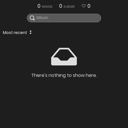
0
0
0
IMAGES
ALBUMS
Most recent
There's nothing to show here.