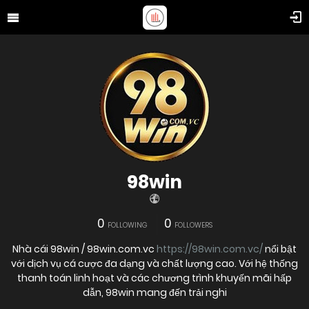
98win
0
0
FOLLOWING
FOLLOWERS
Nhà cái 98win / 98win.com.vc
https://98win.com.vc/
nổi bật
với dịch vụ cá cược đa dạng và chất lượng cao. Với hệ thống
thanh toán linh hoạt và các chương trình khuyến mãi hấp
dẫn, 98win mang đến trải nghi