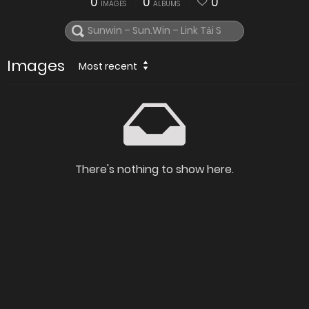
0
0
0
IMAGES
ALBUMS
Images
Most recent
There's nothing to show here.