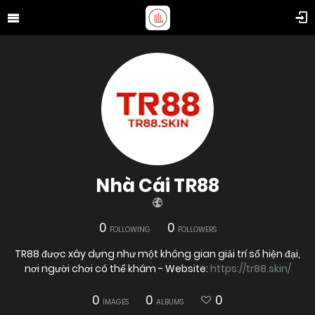
Nhà Cái TR88
0
0
FOLLOWING
FOLLOWERS
TR88 được xây dựng như một không gian giải trí số hiện đại,
nơi người chơi có thể khám - Website:
https://tr88.skin/
0
0
0
IMAGES
ALBUMS