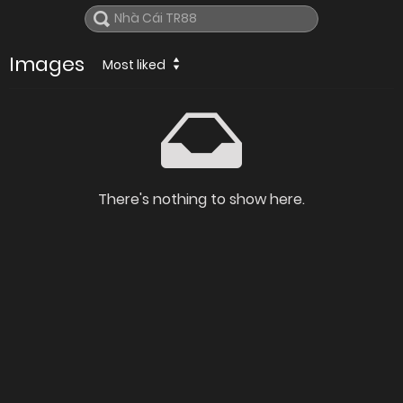
Images
Most liked
There's nothing to show here.