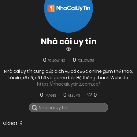
Nhà cái uy tín
0
0
FOLLOWING
FOLLOWERS
Nhà cái uy tín cung cấp dịch vụ cá cược online gồm thể thao,
tài xỉu, xổ số, nổ hũ và game bài. Hệ thống thanh Website:
https://nhacaiuytin2.com.co/
0
0
0
IMAGES
ALBUMS
Oldest