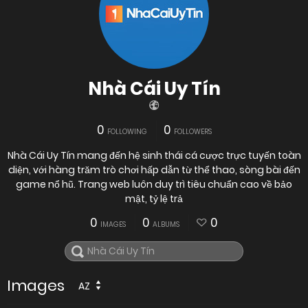
Nhà Cái Uy Tín
0
0
FOLLOWING
FOLLOWERS
Nhà Cái Uy Tín mang đến hệ sinh thái cá cược trực tuyến toàn
diện, với hàng trăm trò chơi hấp dẫn từ thể thao, sòng bài đến
game nổ hũ. Trang web luôn duy trì tiêu chuẩn cao về bảo
mật, tỷ lệ trả
0
0
0
IMAGES
ALBUMS
Images
AZ