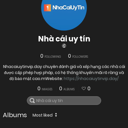
Nhà cái uy tín
0
0
FOLLOWING
FOLLOWERS
Nhacaiuytinvip.day chuyên đánh giá và xếp hạng các nhà cái
được cấp phép hợp pháp, có hệ thống khuyến mãi rõ ràng và
độ bảo mật cao.mWebsite:
https://nhacaiuytinvip.day/
0
0
0
IMAGES
ALBUMS
Albums
Most liked