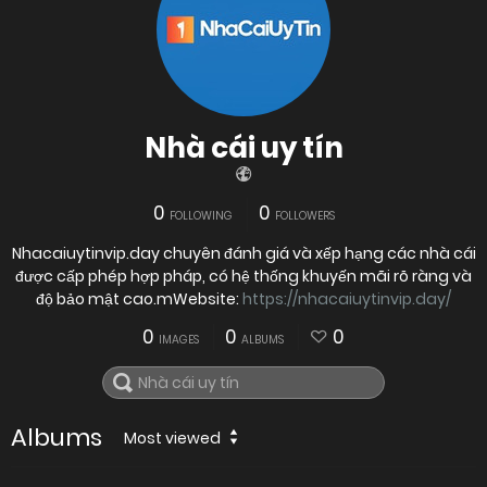
Nhà cái uy tín
0
0
FOLLOWING
FOLLOWERS
Nhacaiuytinvip.day chuyên đánh giá và xếp hạng các nhà cái
được cấp phép hợp pháp, có hệ thống khuyến mãi rõ ràng và
độ bảo mật cao.mWebsite:
https://nhacaiuytinvip.day/
0
0
0
IMAGES
ALBUMS
Albums
Most viewed