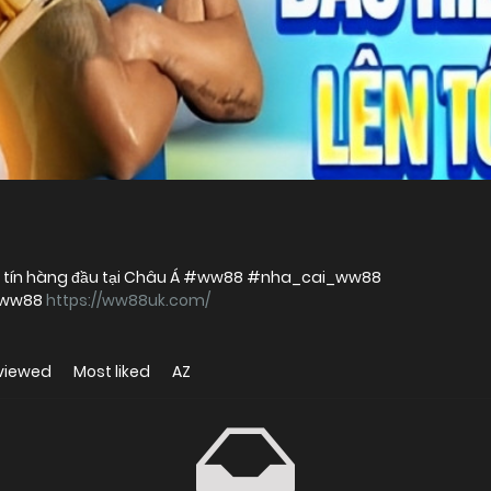
uy tín hàng đầu tại Châu Á #ww88 #nha_cai_ww88
_ww88
https://ww88uk.com/
viewed
Most liked
AZ