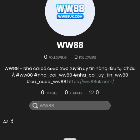
WW88
0
0
FOLLOWING
FOLLOWERS
WW88 – Nhà cái cá cược trực tuyến uy tín hàng đầu tại Châu
Á #ww88 #nha_cai_ww88 #nha_cai_uy_tin_ww88
#ca_cuoc_ww88
https://ww88uk.com/
0
0
0
IMAGES
ALBUMS
AZ