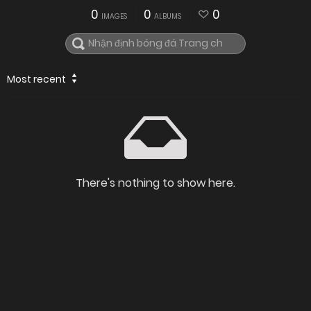
0
0
0
IMAGES
ALBUMS
Most recent
There's nothing to show here.