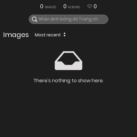
0
0
0
IMAGES
ALBUMS
Images
Most recent
There's nothing to show here.