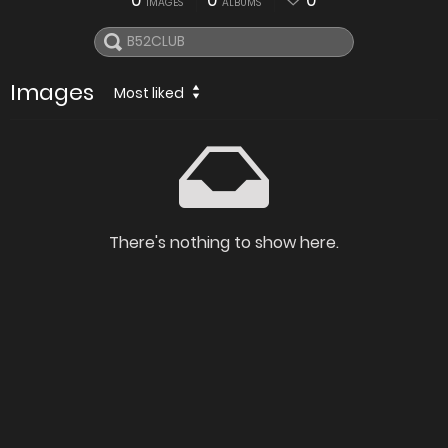
0
0
0
IMAGES
ALBUMS
Images
Most liked
There's nothing to show here.