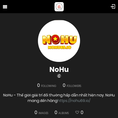
NoHu
0
0
FOLLOWING
FOLLOWERS
NoHu – Thế giới giải trí đổi thưởng hấp dẫn nhất hiện nay. NoHu
mang đến hàng
https://nohu69.io/
0
0
0
IMAGES
ALBUMS