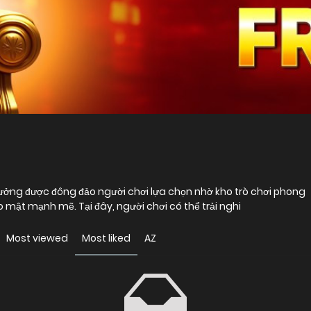
ưởng được đông đảo người chơi lựa chọn nhờ kho trò chơi phong
 mật mạnh mẽ. Tại đây, người chơi có thể trải nghi
Most viewed
Most liked
AZ