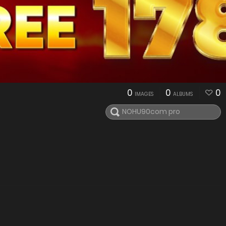
0
0
0
IMAGES
ALBUMS