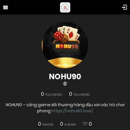
NOHU90
0
0
FOLLOWING
FOLLOWERS
NOHU90 – cổng game đổi thưởng hàng đầu với các trò chơi
phong
https://nohu90.how/
0
0
0
IMAGES
ALBUMS