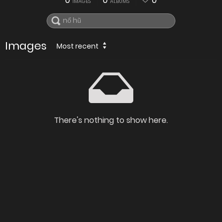
0
0
0
IMAGES
ALBUMS
Images
Most recent
There's nothing to show here.