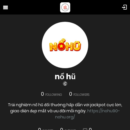
nổ hũ
0
0
FOLLOWING
FOLLOWERS
Trải nghiệm nổ hũ đổi thưởng hấp dẫn với jackpot cực lớn,
giao diện đẹp mắt và ưu đãi mỗi ngày.
https://nohu90-
nohu.org/