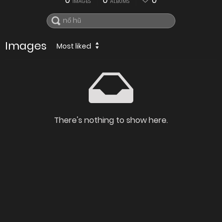
0
0
0
IMAGES
ALBUMS
Images
Most liked
There's nothing to show here.