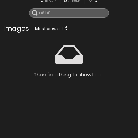
0
0
0
IMAGES
ALBUMS
Images
Most viewed
There's nothing to show here.