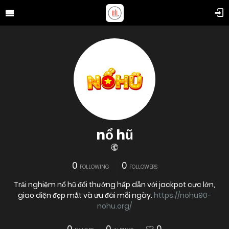
nổ hũ
0
0
FOLLOWING
FOLLOWERS
Trải nghiệm nổ hũ đổi thưởng hấp dẫn với jackpot cực lớn,
giao diện đẹp mắt và ưu đãi mỗi ngày.
https://nohu90-
nohu.org/