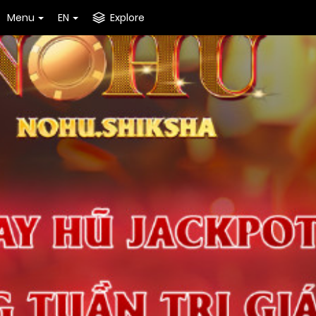
Menu
EN
Explore